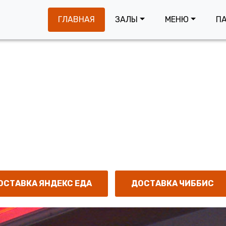
жаловать в р
ГЛАВНАЯ
ЗАЛЫ
МЕНЮ
П
ород
бных вечеров, юбилеев, корпоративов...
й коллектив.
ОСТАВКА ЯНДЕКС ЕДА
ДОСТАВКА ЧИББИС