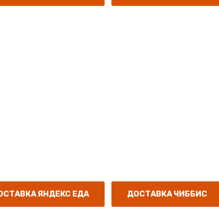
жаловать в р
ород
свадьбы, юбилеи;
 обед или ужин.
ьями"; блюда на вынос; днём - скидки до 20%.
ОСТАВКА ЯНДЕКС ЕДА
ДОСТАВКА ЧИББИС