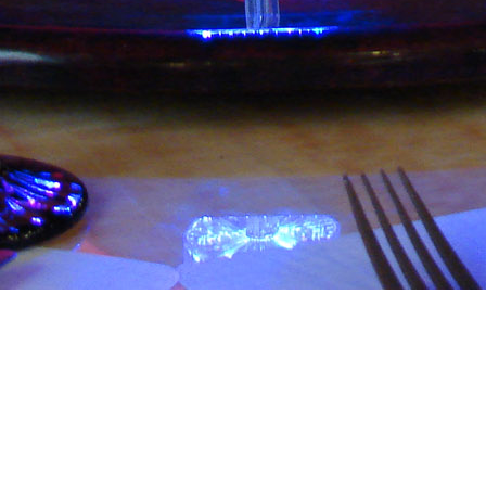
жаловать в р
ород