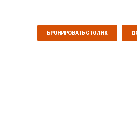
Зал для проведения конференций.
БРОНИРОВАТЬ СТОЛИК
Д
Добро по
Старый г
Предлагаем: банкеты, корпоративы, 
Предлагаем: дружеский или семейный