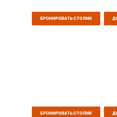
Предлагаем: "просто посидеть с друз
БРОНИРОВАТЬ СТОЛИК
Д
Добро по
Старый г
Красивое двухэтажное здание.
Залы для проведения банкетов, сваде
БРОНИРОВАТЬ СТОЛИК
Д